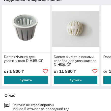
Dantex Фильтр для
Dantex Фильтр с ионами
Dan
увлажнителя D-H45UCF
серебра для увлажнителя
D-H50UCF
1 800
11 880
от
₸
от
₸
от
Купить
Купить
О нас
Рейтинг не сформирован
Менее 5 отзывов за последний год