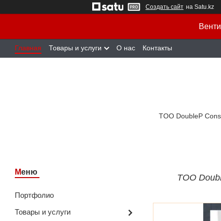
Создать сайт
на Satu.kz
Венти
Главная
Товары и услуги
О нас
Контакты
TOO DoubleP Cons
TOO Doubl
Портфолио
Товары и услуги