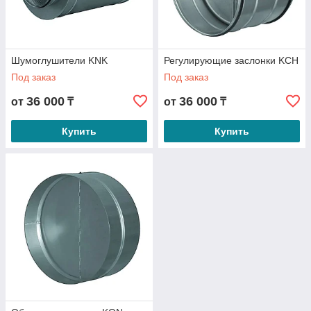
Богатейший опыт
Уже более 10 лет наш интернет-магазин успешно
Шумоглушители KNK
Регулирующие заслонки KCH
работает на рынке поставки промышленного
Под заказ
Под заказ
оборудования.
36 000
36 000
от
₸
от
₸
Купить
Купить
Всё в наличии
Каждое наименование канального оборудования
всегда находится в наличии на нашем складе и готово
к оперативной отправке клиенту.