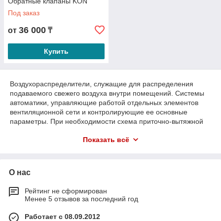
Обратные клапаны KON
Под заказ
36 000
от
₸
Лучшие условия
Купить
Мы всегда рады выслушать вашу задачу и предложить
самые комфортные и эффективные условия для её
решения.
Воздухораспределители, служащие для распределения
подаваемого свежего воздуха внутри помещений. Системы
автоматики, управляющие работой отдельных элементов
вентиляционной сети и контролирующие ее основные
параметры. При необходимости схема приточно-вытяжной
вентиляции может также включать дополнительные
Показать всё
элементы: дроссельные клапаны, воздухонагреватели,
охладители, рекуператоры, осушители и увлажнители
Большой выбор
воздуха и т.д. Применение таких устройств обеспечивает не
только поступление в помещения свежего воздуха, но и
Специально для наших клиентов мы собрали в одном
О нас
позволяет регулировать его основные параметры:
разделе каталога нашего интернет-магазина всё
температуру, влажность и т.д. Проектирование приточно-
самое необходимое канальное круглое оборудование.
Рейтинг не сформирован
вытяжной вентиляции – этап, с которого начинается
Менее 5 отзывов за последний год
установка вентиляционной системы. Прежде чем произвести
фактическую установку, необходимо на бумаге просчитать
Работает с 08.09.2012