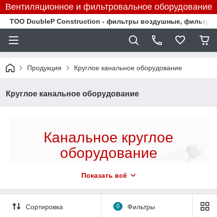
Вентиляционное и фильтровальное оборудование
TOO DoubleP Construction - фильтры воздушные, фильтр
Продукция
Круглое канальное оборудование
Круглое канальное оборудование
Канальное круглое
оборудование
Широкий ассортимент канального круглого
Показать всё
оборудования:
вентиляторы, воздухонагреватели, фильтры, заслонки,
Сортировка
0
Фильтры
шумоглушители, обратные клапаны, хомута и многое