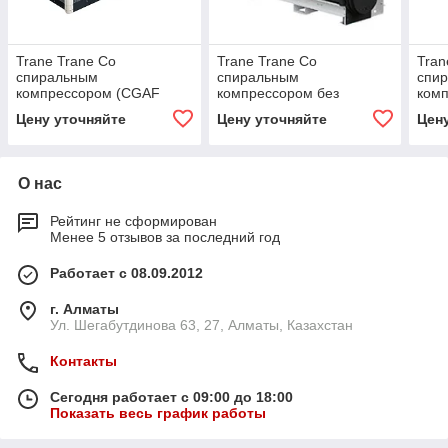
Trane Trane Со
Trane Trane Со
Tran
спиральным
спиральным
спи
компрессором (CGAF
компрессором без
ком
190)
конденсатора с водяным
Aqu
Цену уточняйте
Цену уточняйте
Цен
охлаждением
(CGA
(RTWD/RTUD110HE)
О нас
Рейтинг не сформирован
Менее 5 отзывов за последний год
Работает с 08.09.2012
г. Алматы
Ул. Шегабутдинова 63, 27, Алматы, Казахстан
Контакты
Сегодня работает с 09:00 до 18:00
Показать весь график работы