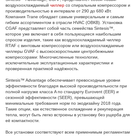
воздухоохлаждаемый
чиллер
со спиральным компрессором и
производительностью в интервале от 290 до 680 кВт.
Компания Trane обладает самым универсальным и самым
гибким ассортиментом в отрасли HVAC (ОВКВ). Установка
CGAF представляет собой часть семейства Sintesis™,
которое уже включает в себя пользующиеся наибольшим
спросом изделия, такие как воздухоохлаждаемый чиллер
RTAF с винтовым компрессором или воздухоохлаждаемые
чиллеры GVAF с высокоскоростными центробежными
компрессорами: Многочисленные технологии,
исключительные эксплуатационные характеристики и
проверенная практикой надёжность.
Sintesis™ Advantage обеспечивает превосходные уровни
эффективности благодаря высокой производительности при
полной нагрузке класса A по стандарту Eurovent (EER) и
сезонной эффективности (SEER), превышающей
минимальные требования норм по экодизайну 2018 года.
Такие опции, как естественное охлаждение и рекуперация
тепла, могут быть легко встроены в установку без ущерба для
её компактности.
Все установки соответствуют всем применимым регламентам