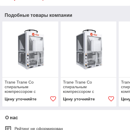
Подобные товары компании
Trane Trane Со
Trane Trane Со
Tran
спиральным
спиральным
спи
компрессором с
компрессором с
комп
воздушным охлаждением
воздушным охлаждением
воз
Цену уточняйте
Цену уточняйте
Цен
(Flex II 200)
(Flex II 220)
(Flex
О нас
Рейтинг не сформирован