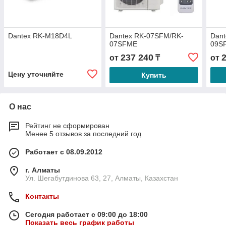
Dantex RK-M18D4L
Dantex RK-07SFM/RK-
Dan
07SFME
09S
237 240
от
₸
от
Цену уточняйте
Купить
О нас
Рейтинг не сформирован
Менее 5 отзывов за последний год
Работает с 08.09.2012
г. Алматы
Ул. Шегабутдинова 63, 27, Алматы, Казахстан
Контакты
Сегодня работает с 09:00 до 18:00
Показать весь график работы