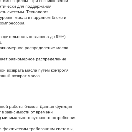
истемы в целом. При возникновении
атически для поддержания
сть системы. Технология
уровня масла в наружном блоке и
 компрессора.
водительность повышена до 99%)
р.
 равномерное распределение масла
ивает равномерное распределение
мой возврата масла путем контроля
ежный возврат масла.
мной работы блоков. Данная функция
у в зависимости от времени
д минимального суточного потребления
но фактическим требованиям системы,