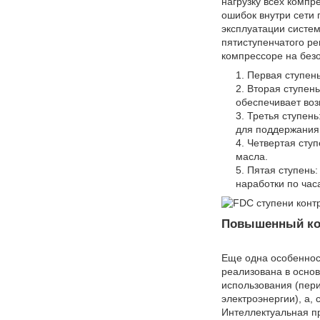
нагрузку всех компр
ошибок внутри сети
эксплуатации систе
пятиступенчатого р
компрессоре на безо
Первая ступен
Вторая ступен
обеспечивает воз
Третья ступен
для поддержания
Четвертая сту
масла.
Пятая ступень:
наработки по час
Повышенный к
Еще одна особеннос
реализована в основ
использования (пер
электроэнергии), а,
Интеллектуальная п