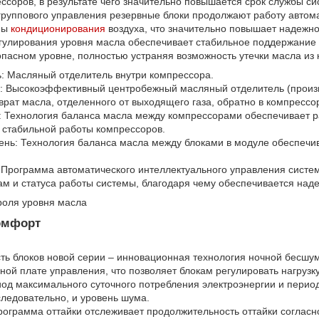
ессоров, в результате чего значительно повышается срок службы с
 группового управления резервные блоки продолжают работу автом
мы
кондиционирования
воздуха, что значительно повышает надежно
егулирования уровня масла обеспечивает стабильное поддержание 
пасном уровне, полностью устраняя возможность утечки масла из
ь: Масляный отделитель внутри компрессора.
ь: Высокоэффективный центробежный масляный отделитель (произ
врат масла, отделенного от выходящего газа, обратно в компрессо
ь: Технология баланса масла между компрессорами обеспечивает
 стабильной работы компрессоров.
пень: Технология баланса масла между блоками в модуле обеспеч
 Программа автоматического интеллектуального управления систе
ам и статуса работы системы, благодаря чему обеспечивается над
омфорт
ть блоков новой серии – инновационная технология ночной бесшу
ной плате управления, что позволяет блокам регулировать нагрузк
иод максимального суточного потребления электроэнергии и перио
 следовательно, и уровень шума.
рограмма оттайки отслеживает продолжительность оттайки соглас