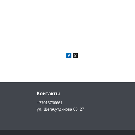
Контакты
+77016736661
ул. Шегабутдинова 63, 27