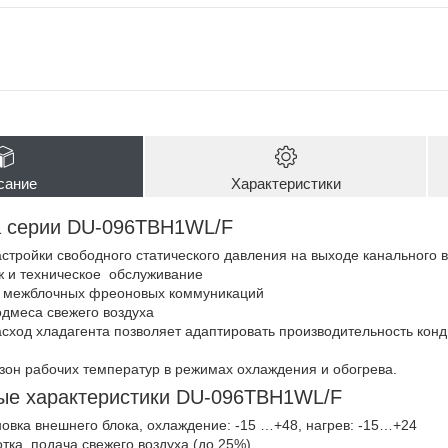
сание
Характеристики
 серии DU-096TBH1WL/F
стройки свободного статического давления на выходе канального в
ж и техническое обслуживание
 межблочных фреоновых коммуникаций
дмеса свежего воздуха
ход хладагента позволяет адаптировать производительность конд
он рабочих температур в режимах охлаждения и обогрева.
ые характеристики DU-096TBH1WL/F
овка внешнего блока, охлаждение: -15 …+48, нагрев: -15…+24
тка, подача свежего воздуха (до 25%)