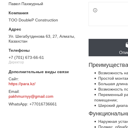
Павел Пахмурный
TOO DoubleP Construction
Ул. Шегабутдинова 63, 27, Алматы,
Казахстан
Опи
+7 (701) 673-66-61
Директор
Преимущества
Возможность на
Простой монта
https://para.kz/
Большая длина
Возможность по
Переменный рас
pakhmurnyy@gmail.com
помещении;
+77016736661
Широкий диапаз
Функциональн
Наружная устан
Подмес, обрабо