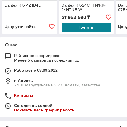
Dantex RK-M24D4L
Dantex RK-24CHTN/RK-
Dant
24HTNE-W
07E
953 580
от
₸
Цену уточняйте
Цен
Купить
О нас
Рейтинг не сформирован
Менее 5 отзывов за последний год
Работает с 08.09.2012
г. Алматы
Ул. Шегабутдинова 63, 27, Алматы, Казахстан
Контакты
Сегодня выходной
Показать весь график работы