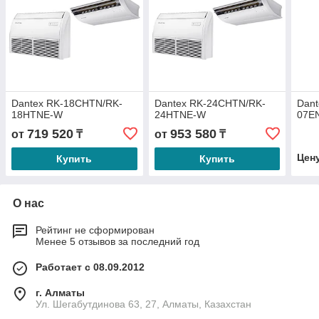
Dantex RK-18CHTN/RK-
Dantex RK-24CHTN/RK-
Dant
18HTNE-W
24HTNE-W
07E
719 520
953 580
от
₸
от
₸
Цен
Купить
Купить
О нас
Рейтинг не сформирован
Менее 5 отзывов за последний год
Работает с 08.09.2012
г. Алматы
Ул. Шегабутдинова 63, 27, Алматы, Казахстан