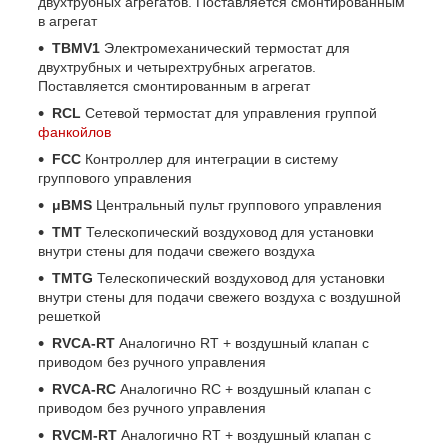
двухтрубных агрегатов. Поставляется смонтированным
в агрегат
TBMV1
Электромеханический термостат для
двухтрубных и четырехтрубных агрегатов.
Поставляется смонтированным в агрегат
RCL
Сетевой термостат для управления группой
фанкойлов
FCC
Контроллер для интеграции в систему
группового управления
μBMS
Центральный пульт группового управления
TMT
Телескопический воздуховод для установки
внутри стены для подачи свежего воздуха
TMTG
Телескопический воздуховод для установки
внутри стены для подачи свежего воздуха с воздушной
решеткой
RVCA-RT
Аналогично RT + воздушный клапан с
приводом без ручного управления
RVCA-RC
Аналогично RC + воздушный клапан с
приводом без ручного управления
RVCM-RT
Аналогично RT + воздушный клапан с