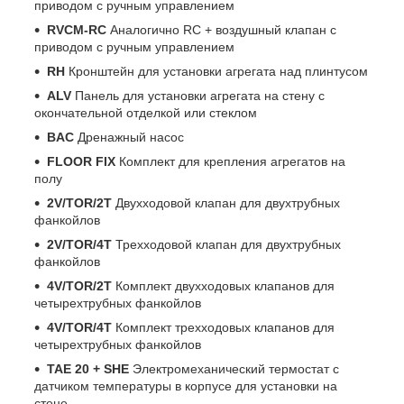
приводом с ручным управлением
RVCM-RC
Аналогично RC + воздушный клапан с
приводом с ручным управлением
RH
Кронштейн для установки агрегата над плинтусом
ALV
Панель для установки агрегата на стену с
окончательной отделкой или стеклом
BAC
Дренажный насос
FLOOR FIX
Комплект для крепления агрегатов на
полу
2V/TOR/2T
Двухходовой клапан для двухтрубных
фанкойлов
2V/TOR/4T
Трехходовой клапан для двухтрубных
фанкойлов
4V/TOR/2T
Комплект двухходовых клапанов для
четырехтрубных фанкойлов
4V/TOR/4T
Комплект трехходовых клапанов для
четырехтрубных фанкойлов
TAE 20 + SHE
Электромеханический термостат с
датчиком температуры в корпусе для установки на
стене