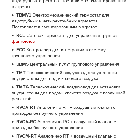
двухтрубных агрегатов. Поставляется смонтированным
в агрегат
TBMV1
Электромеханический термостат для
двухтрубных и четырехтрубных агрегатов.
Поставляется смонтированным в агрегат
RCL
Сетевой термостат для управления группой
фанкойлов
FCC
Контроллер для интеграции в систему
группового управления
μBMS
Центральный пульт группового управления
TMT
Телескопический воздуховод для установки
внутри стены для подачи свежего воздуха
TMTG
Телескопический воздуховод для установки
внутри стены для подачи свежего воздуха с воздушной
решеткой
RVCA-RT
Аналогично RT + воздушный клапан с
приводом без ручного управления
RVCA-RC
Аналогично RC + воздушный клапан с
приводом без ручного управления
RVCM-RT
Аналогично RT + воздушный клапан с