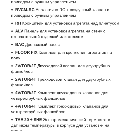
приводом с ручным управлением
RVCM-RC
Аналогично RC + воздушный клапан с
приводом с ручным управлением
RH
Кронштейн для установки агрегата над плинтусом
ALV
Панель для установки агрегата на стену с
окончательной отделкой или стеклом
BAC
Дренажный насос
FLOOR FIX
Комплект для крепления агрегатов на
полу
2V/TOR/2T
Двухходовой клапан для двухтрубных
фанкойлов
2V/TOR/4T
Трехходовой клапан для двухтрубных
фанкойлов
4V/TOR/2T
Комплект двухходовых клапанов для
четырехтрубных фанкойлов
4V/TOR/4T
Комплект трехходовых клапанов для
четырехтрубных фанкойлов
TAE 20 + SHE
Электромеханический термостат с
датчиком температуры в корпусе для установки на
стене