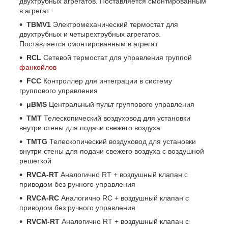
двухтрубных агрегатов. Поставляется смонтированным
в агрегат
TBMV1
Электромеханический термостат для
двухтрубных и четырехтрубных агрегатов.
Поставляется смонтированным в агрегат
RCL
Сетевой термостат для управления группой
фанкойлов
FCC
Контроллер для интеграции в систему
группового управления
μBMS
Центральный пульт группового управления
TMT
Телескопический воздуховод для установки
внутри стены для подачи свежего воздуха
TMTG
Телескопический воздуховод для установки
внутри стены для подачи свежего воздуха с воздушной
решеткой
RVCA-RT
Аналогично RT + воздушный клапан с
приводом без ручного управления
RVCA-RC
Аналогично RC + воздушный клапан с
приводом без ручного управления
RVCM-RT
Аналогично RT + воздушный клапан с