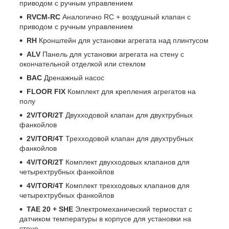
приводом с ручным управлением
RVCM-RC
Аналогично RC + воздушный клапан с
приводом с ручным управлением
RH
Кронштейн для установки агрегата над плинтусом
ALV
Панель для установки агрегата на стену с
окончательной отделкой или стеклом
BAC
Дренажный насос
FLOOR FIX
Комплект для крепления агрегатов на
полу
2V/TOR/2T
Двухходовой клапан для двухтрубных
фанкойлов
2V/TOR/4T
Трехходовой клапан для двухтрубных
фанкойлов
4V/TOR/2T
Комплект двухходовых клапанов для
четырехтрубных фанкойлов
4V/TOR/4T
Комплект трехходовых клапанов для
четырехтрубных фанкойлов
TAE 20 + SHE
Электромеханический термостат с
датчиком температуры в корпусе для установки на
стене