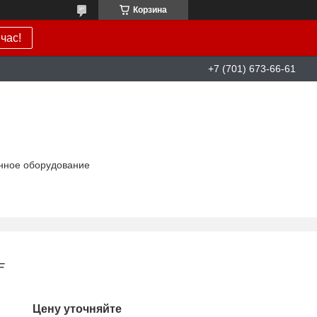
Корзина
час!
+7 (701) 673-66-61
нное оборудование
F
Цену уточняйте