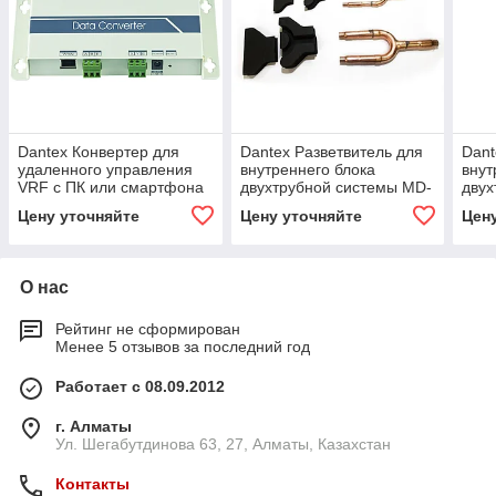
Dantex Конвертер для
Dantex Разветвитель для
Dant
удаленного управления
внутреннего блока
внут
VRF с ПК или смартфона
двухтрубной системы MD-
двух
MD-CCM15
ZHN01E
ZHN
Цену уточняйте
Цену уточняйте
Цен
О нас
Рейтинг не сформирован
Менее 5 отзывов за последний год
Работает с 08.09.2012
г. Алматы
Ул. Шегабутдинова 63, 27, Алматы, Казахстан
Контакты