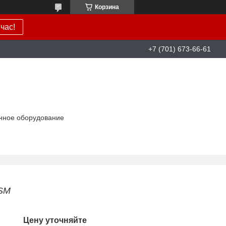
Корзина
час!
+7 (701) 673-66-61
нное оборудование
SM
Цену уточняйте