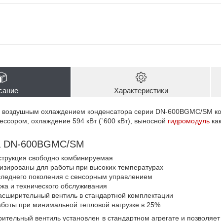
сание
Характеристики
 воздушным охлаждением конденсатора серии DN-600BGMC/SM ко
ссором, охлаждение 594 кВт (`600 кВт), выносной
гидромодуль
как
а DN-600BGMC/SM
струкция свободно комбинируемая
изированы для работы при высоких температурах
следнего поколения с сенсорным управлением
жа и технического обслуживания
асширительный вентиль в стандартной комплектации
боты при минимальной тепловой нагрузке в 25%
тельный вентиль установлен в стандартном агрегате и позволяет