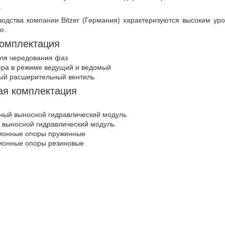
.
одства компании Bitzer (Германия) характеризуются высоким ур
ю.
комплектация
ля чередования фаз
ра в режиме ведущий и ведомый
ый расширительный вентиль
ая комплектация
ый выносной гидравлический модуль
выносной гидравлический модуль
ионные опоры пружинные
ионные опоры резиновые