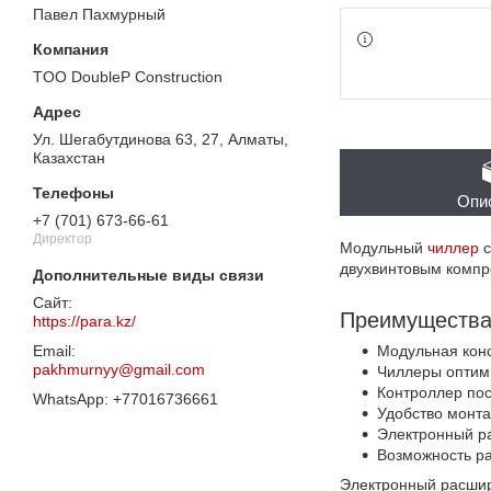
Павел Пахмурный
TOO DoubleP Construction
Ул. Шегабутдинова 63, 27, Алматы,
Казахстан
Опи
+7 (701) 673-66-61
Директор
Модульный
чиллер
с
двухвинтовым компре
Преимуществ
https://para.kz/
Модульная кон
pakhmurnyy@gmail.com
Чиллеры оптим
Контроллер по
+77016736661
Удобство монта
Электронный р
Возможность ра
Электронный расшири