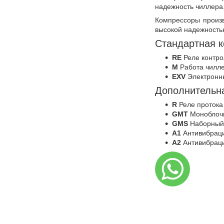
надежность чиллера
Компрессоры произв
высокой надежность
Стандартная 
RE
Реле контро
M
Работа чилле
EXV
Электронн
Дополнительн
R
Реле протока
GMT
Моноблочн
GMS
Наборный 
A1
Антивибрац
A2
Антивибрац