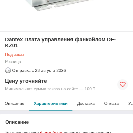
Dantex Плата управления фанкойлом DF-
KZ01
Под заказ
Розница
Отправка с
23 августа 2026
Цену уточняйте
Минимальная сумма заказа на сайте — 100 ₸
Описание
Характеристики
Доставка
Оплата
Ус
Описание
Блок управления
фанкойлом
является управляющим