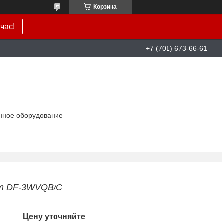
Корзина
час!
+7 (701) 673-66-61
нное оборудование
кт DF-3WVQB/C
Цену уточняйте