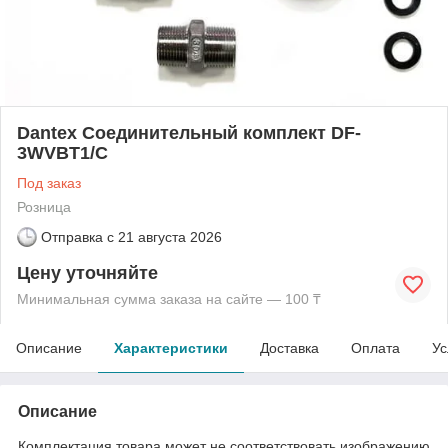
Dantex Соединительный комплект DF-
3WVBT1/C
Под заказ
Розница
Отправка с
21 августа 2026
Цену уточняйте
Минимальная сумма заказа на сайте — 100 ₸
Описание
Характеристики
Доставка
Оплата
Ус
Описание
Комплектация товара может не соответствовать изображению