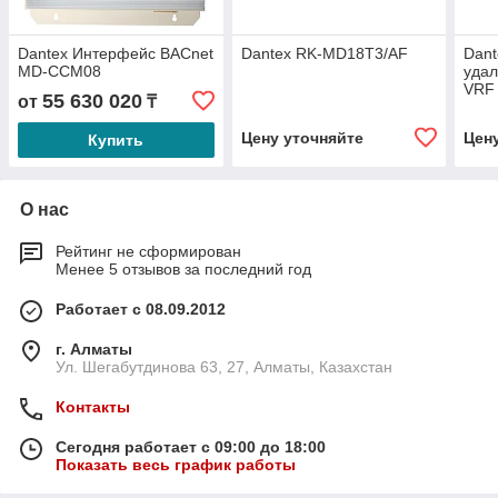
Dantex Интерфейс BACnet
Dantex RK-MD18T3/AF
Dant
MD-CCM08
удал
VRF 
55 630 020
от
₸
MD-
Цену уточняйте
Цен
Купить
О нас
Рейтинг не сформирован
Менее 5 отзывов за последний год
Работает с 08.09.2012
г. Алматы
Ул. Шегабутдинова 63, 27, Алматы, Казахстан
Контакты
Сегодня работает с 09:00 до 18:00
Показать весь график работы