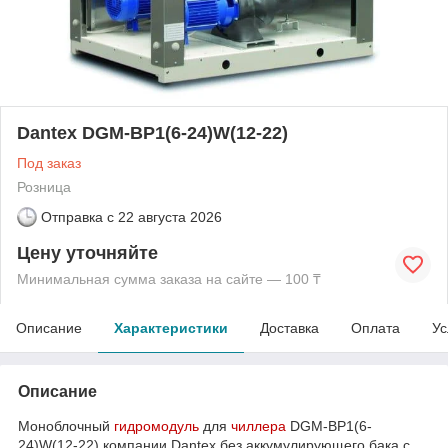
Dantex DGM-BP1(6-24)W(12-22)
Под заказ
Розница
Отправка с
22 августа 2026
Цену уточняйте
Минимальная сумма заказа на сайте — 100 ₸
Описание
Характеристики
Доставка
Оплата
Ус
Описание
Моноблочный
гидромодуль
для
чиллера
DGM-BP1(6-
24)W(12-22) компании Dantex без аккумулирующего бака с