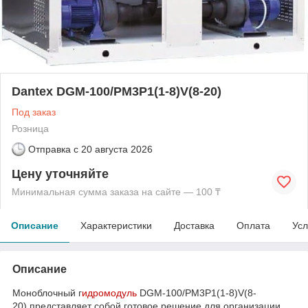
Dantex DGM-100/PM3P1(1-8)V(8-20)
Под заказ
Розница
Отправка с
20 августа 2026
Цену уточняйте
Минимальная сумма заказа на сайте — 100 ₸
Описание
Характеристики
Доставка
Оплата
Усл
Описание
Моноблочный г
идромодуль
DGM-100/PM3P1(1-8)V(8-
20) представляет собой готовое решение для организации