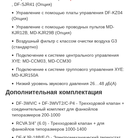
, DF-SJR41 (Опция)
Управление с помощью платы управления DF-KZ04
(Опция)
Управление с помощью проводных пультов MD-
KJR12B, MD-KJR29B (Опция)
Воздушный фильтр с классом очистки воздуха G3
(стандартно)
Подключение к системе центрального управления
XYE: MD-CCM03, MD-CCM30
Подключение к системе группового управления XYE:
MD-KJR150A
Низкий уровень звукового давления 26…48 дБ(А)
Дополнительная комплектация
DF-3WV/C + DF-3WVT2/C-P4 - Трехходовой клапан +
cоединительный комплект для фанкойлов
типоразмеров 200-1000
RCVA 3/4" (6.0) - Трехходовой клапан + для
фанкойлов типоразмеров 1000-1400
DF-KJR-18B/E-D - Электромеханический термостат