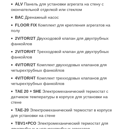
ALV
Панель для установки агрегата на стену с
окончательной отделкой или стеклом
BAC
Дренажный насос
FLOOR FIX
Комплект для крепления агрегатов на
полу
2V/TOR/2T
Двухходовой клапан для двухтрубных
фанкойлов
2V/TOR/4T
Трехходовой клапан для двухтрубных
фанкойлов
4V/TOR/2T
Комплект двухходовых клапанов для
четырехтрубных фанкойлов
4V/TOR/4T
Комплект трехходовых клапанов для
четырехтрубных фанкойлов
TAE 20 + SHE
Электромеханический термостат с
датчиком температуры в корпусе для установки на
стене
TAE-20
Электромеханический термостат в корпусе
для установки на стене
TBV1+PCO
Электромеханический термостат для
двухтрубных и четырехтрубных агрегатов.