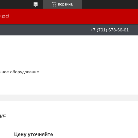
Корзина
час!
+7 (701) 673-66-61
нное оборудование
WF
Цену уточняйте