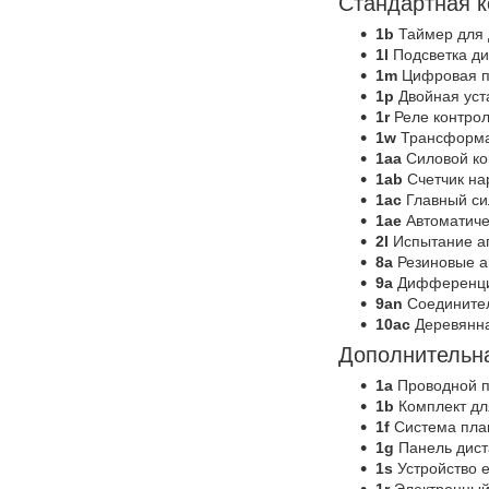
Стандартная 
1b
Таймер для 
1l
Подсветка д
1m
Цифровая п
1p
Двойная уст
1r
Реле контро
1w
Трансформа
1aa
Силовой ко
1ab
Счетчик на
1ac
Главный си
1ae
Автоматиче
2l
Испытание аг
8a
Резиновые а
9a
Дифференци
9an
Соединител
10ac
Деревянна
Дополнительн
1a
Проводной пу
1b
Комплект дл
1f
Система плавн
1g
Панель дист
1s
Устройство 
1r
Электронный