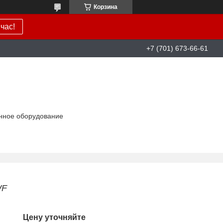
Корзина
час!
+7 (701) 673-66-61
нное оборудование
WF
Цену уточняйте