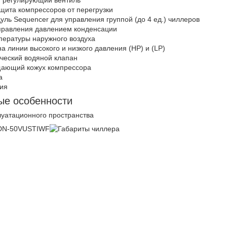
щита компрессоров от перегрузки
ль Sequencer для управления группой (до 4 ед.) чиллеров
правления давлением конденсации
пературы наружного воздуха
 линии высокого и низкого давления (HP) и (LP)
ческий водяной клапан
ающий кожух компрессора
а
ия
ые особенности
уатационного пространства