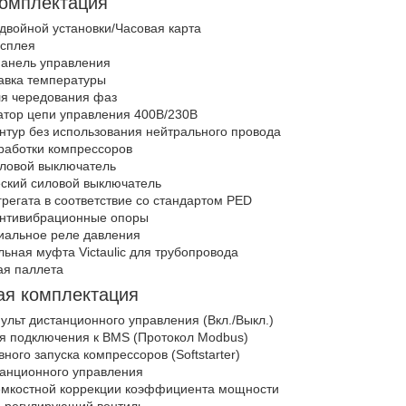
комплектация
двойной установки/Часовая карта
исплея
анель управления
авка температуры
ля чередования фаз
тор цепи управления 400В/230В
нтур без использования нейтрального провода
работки компрессоров
ловой выключатель
ский силовой выключатель
регата в соответствие со стандартом PED
нтивибрационные опоры
альное реле давления
ьная муфта Victauliс для трубопровода
я паллета
ая комплектация
льт дистанционного управления (Вкл./Выкл.)
я подключения к BMS (Протокол Modbus)
ого запуска компрессоров (Softstarter)
анционного управления
емкостной коррекции коэффициента мощности
 регулирующий вентиль