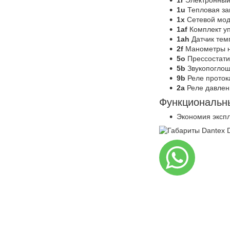
1u
Тепловая за
1x
Сетевой моду
1af
Комплект у
1ah
Датчик тем
2f
Манометры на
5o
Прессостати
5b
Звукопоглощ
9b
Реле проток
2a
Реле давлен
Функциональн
Экономия экспл