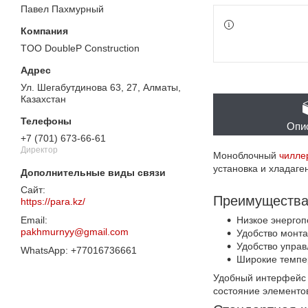
Павел Пахмурный
TOO DoubleP Construction
Ул. Шегабутдинова 63, 27, Алматы,
Казахстан
Опи
+7 (701) 673-66-61
Директор
Моноблочный
чилле
установка и хладаген
Преимущества
https://para.kz/
Низкое энерго
pakhmurnyy@gmail.com
Удобство монта
Удобство управ
+77016736661
Широкие темпе
Удобный интерфейс 
состояние элементов