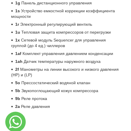
1g
Панель дистанционного управления
1s
Устройство емкостной коррекции коэффициента
мощности
1r
Электронный регулирующий вентиль
1u
Тепловая защита компрессоров от перегрузки
1x
Сетевой модуль Sequencer для управления
группой (до 4 ед.) чиллеров
1af
Комплект управления давлением конденсации
1ah
Датчик температуры наружного воздуха
2f
Манометры на линии высокого и низкого давления
(HP) и (LP)
5o
Прессостатический водяной клапан
5b
Звукопоглощающий кожух компрессора
9b
Реле протока
2a
Реле давления