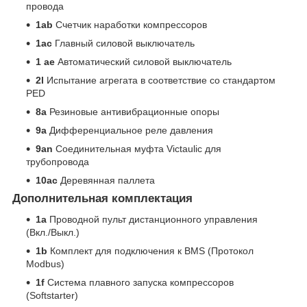
провода
1ab
Счетчик наработки компрессоров
1ac
Главный силовой выключатель
1 ae
Автоматический силовой выключатель
2l
Испытание агрегата в соответствие со стандартом
PED
8a
Резиновые антивибрационные опоры
9a
Дифференциальное реле давления
9an
Соединительная муфта Victauliс для
трубопровода
10ac
Деревянная паллета
Дополнительная комплектация
1a
Проводной пульт дистанционного управления
(Вкл./Выкл.)
1b
Комплект для подключения к BMS (Протокол
Modbus)
1f
Система плавного запуска компрессоров
(Softstarter)