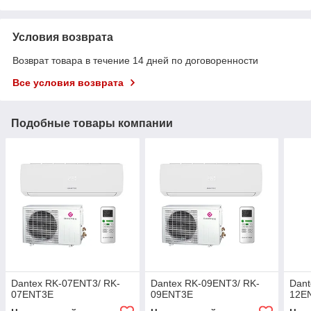
Условия возврата
Возврат товара в течение 14 дней по договоренности
Все условия возврата
Подобные товары компании
Dantex RK-07ENT3/ RK-
Dantex RK-09ENT3/ RK-
Dant
07ENT3E
09ENT3E
12E