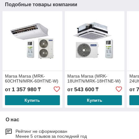
Подобные товары компании
Marsa Marsa (MRK-
Marsa Marsa (MRK-
Mars
60CHTN/MRK-60HTNE-W)
18UHTN/MRK-18HTNE-W)
24U
1 357 980
543 600
от
₸
от
₸
от
Купить
Купить
О нас
Рейтинг не сформирован
Менее 5 отзывов за последний год