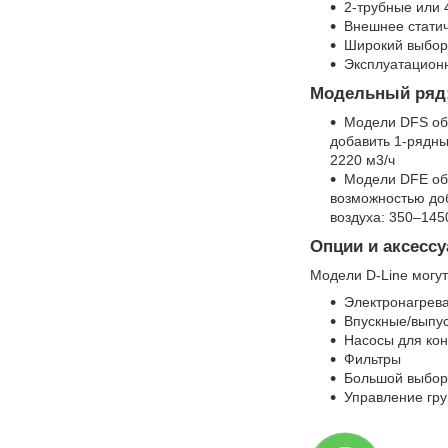
2-трубные или
Внешнее статич
Широкий выбор 
Эксплуатационн
Модельный ряд
Модели DFS об
добавить 1-рядны
2220 м3/ч
Модели DFE об
возможностью доб
воздуха: 350–145
Опции и аксесс
Модели D-Line могут
Электронагрев
Впускные/выпу
Насосы для ко
Фильтры
Большой выбо
Управление гру