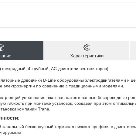
сание
Характеристики
(трехрядный, 4-трубный, AC-двигатели вентиляторов)
иляторные доводчики D-Line оборудованы электродвигателями и ц
е электроэнергии по сравнению с традиционными моделями.
ектр опций управления, включая патентованные беспроводные реш
ую гибкость при монтаже установок, создавая при этом оптимальн
становки компании Trane.
нности:
 канальный бескорпусный терминал низкого профиля с двигателем
утируемым