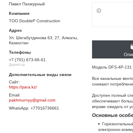
Павел Пахмурный
TOO DoubleP Construction
Ул. Шегабутдинова 63, 27, Алматы,
Казахстан
Опи
+7 (701) 673-66-61
Директор
Модель DFS-4P-131 
Все канальные вент
снижают потреблени
https://para.kz/
Доступен полный сп
pakhmurnyy@gmail.com
обеспечивают больш
вправе ожидать от у
+77016736661
Основные особе
Горизонтальный
электронно-комм