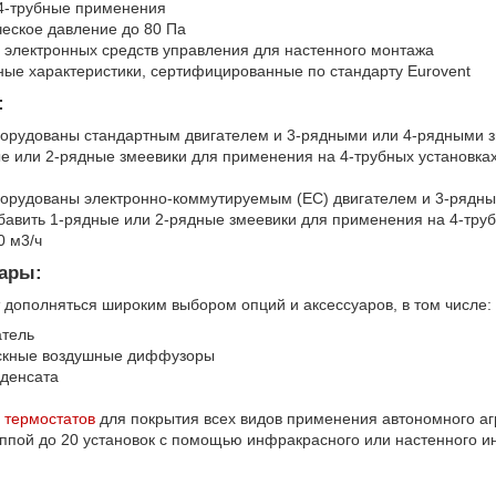
 4-трубные применения
еское давление до 80 Па
электронных средств управления для настенного монтажа
ые характеристики, сертифицированные по стандарту Eurovent
:
орудованы стандартным двигателем и 3-рядными или 4-рядными з
е или 2-рядные змеевики для применения на 4-трубных установках
орудованы электронно-коммутируемым (EC) двигателем и 3-рядны
авить 1-рядные или 2-рядные змеевики для применения на 4-труб
0 м3/ч
уары:
 дополняться широким выбором опций и аксессуаров, в том числе:
атель
скные воздушные диффузоры
нденсата
р
термостатов
для покрытия всех видов применения автономного аг
ппой до 20 установок с помощью инфракрасного или настенного и