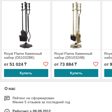
Royal Flame Каминный
Royal Flame Каминный
Roya
набор (D51032BK)
набор (D51032AB)
набо
51 024
73 884
от
₸
от
₸
от
Купить
Купить
О нас
Рейтинг не сформирован
Менее 5 отзывов за последний год
Работает с 08.09.2012