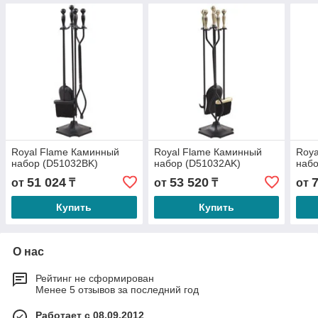
Royal Flame Каминный
Royal Flame Каминный
Roya
набор (D51032BK)
набор (D51032AK)
набо
51 024
53 520
от
₸
от
₸
от
Купить
Купить
О нас
Рейтинг не сформирован
Менее 5 отзывов за последний год
Работает с 08.09.2012