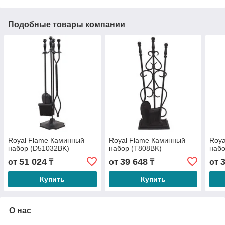
Подобные товары компании
Royal Flame Каминный
Royal Flame Каминный
Roya
набор (D51032BK)
набор (T808BK)
набо
51 024
39 648
от
₸
от
₸
от
Купить
Купить
О нас