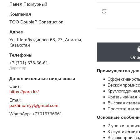
Павел Пахмурный
TOO DoubleP Construction
Ул. Шегабутдинова 63, 27, Алматы,
Казахстан
Опи
+7 (701) 673-66-61
Директор
Преимущества для 
Эффективность
Бескомпромисс
Круглогодичная
https://para.kz/
Чрезвычайная н
Высокая степен
pakhmurnyy@gmail.com
Простота в мон
+77016736661
Основные особенн
2 уровня произ
3 акустических
Высокопроизво