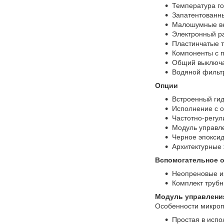
Температура го
Запатентованны
Малошумные ве
Электронный р
Пластинчатые 
Компоненты с 
Общий выключа
Водяной фильтр
Опции
Встроенный гид
Исполнение с 
Частотно-регул
Модуль управл
Черное эпоксид
Архитектурные
Вспомогательное 
Неопреновые и
Комплект трубн
Модуль управлени
Особенности микроп
Простая в исп