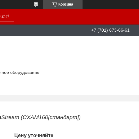
Корзина
час!
+7 (701) 673-66-61
нное оборудование
uaStream (CXAM160[стандарт])
Цену уточняйте