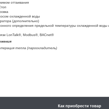
жимом оттаивания
Стоп
ровка
сосом охлажденной воды
ратора (дополнительно)
ионного определения предельной температуры охлажденной воды и
язи LonTalk®, Modbus®, BACnet®
ежения
уперация тепла (пароохладитель)
Как приобрести товар