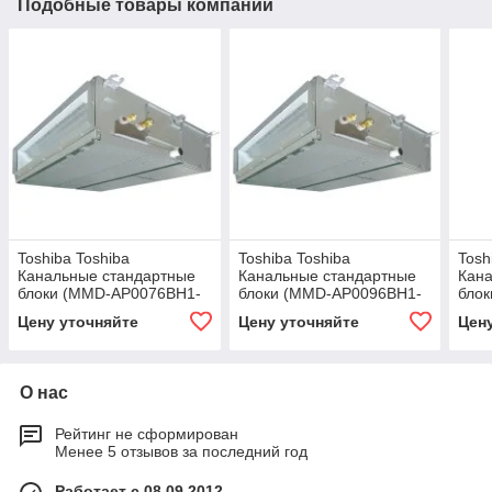
Подобные товары компании
Toshiba Toshiba
Toshiba Toshiba
Tosh
Канальные стандартные
Канальные стандартные
Кан
блоки (MMD-AP0076BH1-
блоки (MMD-AP0096BH1-
бло
E)
E)
E)
Цену уточняйте
Цену уточняйте
Цен
О нас
Рейтинг не сформирован
Менее 5 отзывов за последний год
Работает с 08.09.2012