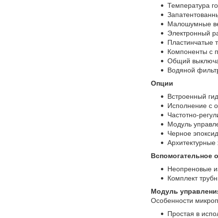
Температура го
Запатентованны
Малошумные ве
Электронный р
Пластинчатые 
Компоненты с 
Общий выключа
Водяной фильтр
Опции
Встроенный гид
Исполнение с 
Частотно-регул
Модуль управл
Черное эпоксид
Архитектурные
Вспомогательное 
Неопреновые и
Комплект трубн
Модуль управлени
Особенности микроп
Простая в исп