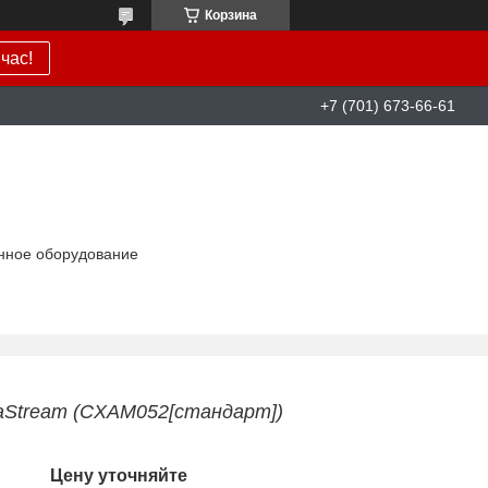
Корзина
час!
+7 (701) 673-66-61
нное оборудование
uaStream (CXAM052[стандарт])
Цену уточняйте