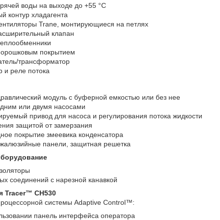
рячей воды на выходе до +55 °C
й контур хладагента
нтиляторы Trane, монтирующиеся на петлях
асширительный клапан
теплообменники
порошковым покрытием
тель/трансформатор
 и реле потока
равлический модуль с буферной емкостью или без нее
одним или двумя насосами
ируемый привод для насоса и регулирования потока жидкости
ения защитой от замерзания
ное покрытие змеевика конденсатора
 жалюзийные панели, защитная решетка
оборудование
золяторы
ых соединений с нарезной канавкой
я Tracer™ CH530
роцессорной системы Adaptive Control™:
ользовании панель интерфейса оператора