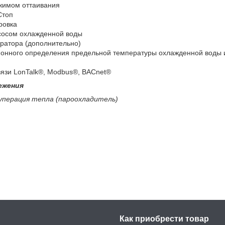
жимом оттаивания
Стоп
ровка
сосом охлажденной воды
ратора (дополнительно)
ионного определения предельной температуры охлажденной воды и
язи LonTalk®, Modbus®, BACnet®
ежения
уперация тепла (пароохладитель)
Как приобрести товар