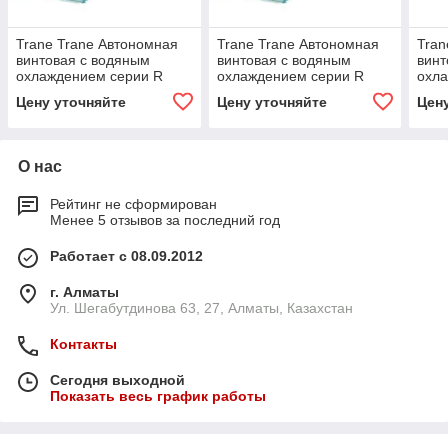
Trane Trane Автономная
Trane Trane Автономная
Tran
винтовая с водяным
винтовая с водяным
винт
охлаждением серии R
охлаждением серии R
охл
(RTHD B1C1D1)
(RTHD C1D5E4)
(RT
Цену уточняйте
Цену уточняйте
Цен
О нас
Рейтинг не сформирован
Менее 5 отзывов за последний год
Работает с 08.09.2012
г. Алматы
Ул. Шегабутдинова 63, 27, Алматы, Казахстан
Контакты
Сегодня выходной
Показать весь график работы