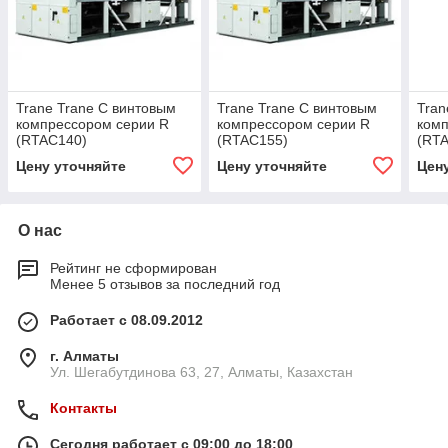
Trane Trane C винтовым
Trane Trane C винтовым
Tran
компрессором серии R
компрессором серии R
комп
(RTAC140)
(RTAC155)
(RT
Цену уточняйте
Цену уточняйте
Цен
О нас
Рейтинг не сформирован
Менее 5 отзывов за последний год
Работает с 08.09.2012
г. Алматы
Ул. Шегабутдинова 63, 27, Алматы, Казахстан
Контакты
Сегодня работает с 09:00 до 18:00