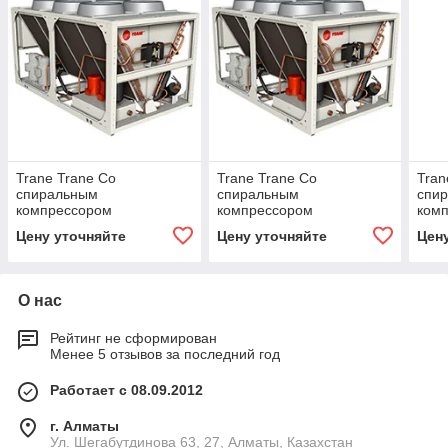
Trane Trane Со
Trane Trane Со
Tran
спиральным
спиральным
спи
компрессором
компрессором
ком
AquaSTream 3G
AquaSTream 3G
Aqu
Цену уточняйте
Цену уточняйте
Цен
(CGAM023[стандарт,компакт])
(CGAM026[стандарт,компакт])
(CGA
О нас
Рейтинг не сформирован
Менее 5 отзывов за последний год
Работает с 08.09.2012
г. Алматы
Ул. Шегабутдинова 63, 27, Алматы, Казахстан