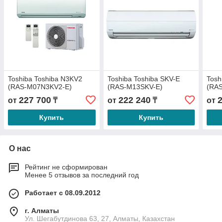
Toshiba Toshiba N3KV2
Toshiba Toshiba SKV-E
Tosh
(RAS-M07N3KV2-E)
(RAS-M13SKV-E)
(RA
227 700
222 240
от
₸
от
₸
от
Купить
Купить
О нас
Рейтинг не сформирован
Менее 5 отзывов за последний год
Работает с 08.09.2012
г. Алматы
Ул. Шегабутдинова 63, 27, Алматы, Казахстан