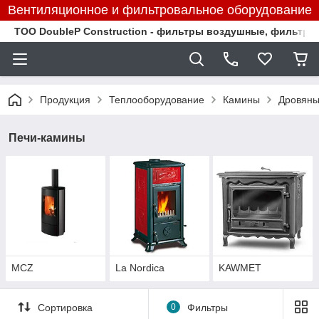
Вентиляционное и фильтровальное оборудование
TOO DoubleP Construction - фильтры воздушные, фильтр
Продукция
Теплооборудование
Камины
Дровяны
Печи-камины
MCZ
La Nordica
KAWMET
Сортировка
0
Фильтры