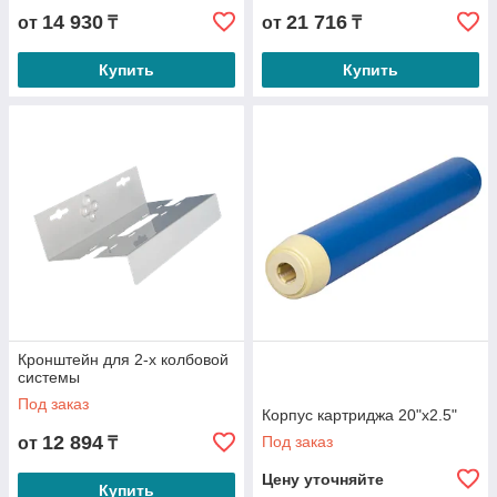
14 930
21 716
от
₸
от
₸
Купить
Купить
Кронштейн для 2-х колбовой
системы
Под заказ
Корпус картриджа 20"х2.5"
12 894
Под заказ
от
₸
Цену уточняйте
Купить