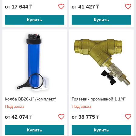
17 644
41 427
от
₸
от
₸
Купить
Купить
Колба BB20-1" /комплект/
Грязевик промывной 1 1/4"
Под заказ
Под заказ
42 074
38 775
от
₸
от
₸
Купить
Купить