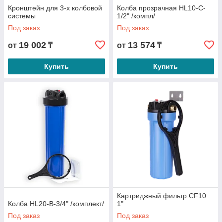
Кронштейн для 3-х колбовой
Колба прозрачная HL10-C-
системы
1/2" /компл/
Под заказ
Под заказ
19 002
13 574
от
₸
от
₸
Купить
Купить
Картриджный фильтр CF10
Колба HL20-B-3/4" /комплект/
1"
Под заказ
Под заказ